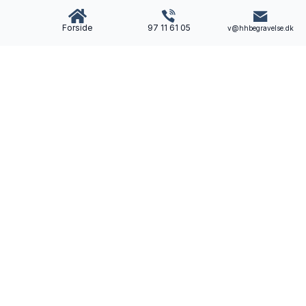
Forside
97 11 61 05
v@hhbegravelse.dk
Bedemand
Finn Vestergaard
Som lokal bedemand i Ikast, Herning, Gjellerup får
du en omsorgsfuld og nærværende bedemand. Vi
hjælper dig med begravelsen/bisættelsen, når du har
mistet.
Telefon: 97 11 61 05
E-mail: v@hhbegravelse.dk
Jens Holdgaards Vej 116, 7430 Ikast
CVR-nummer: 46518349