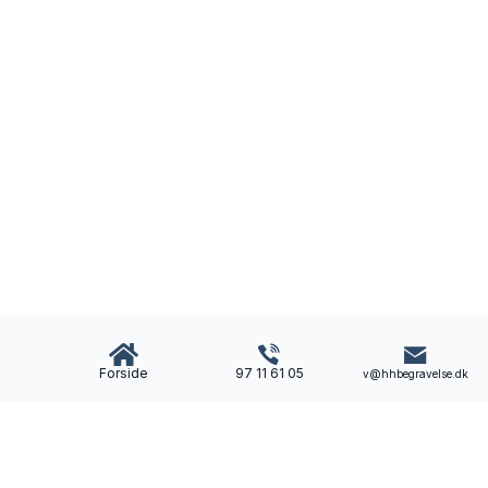
Forside
97 11 61 05
v@hhbegravelse.dk
Bedemand